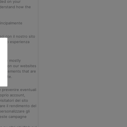
aded on your
nderstand how the
principalmente
ci con il nostro sito
iorato esperienza
s are mostly
 used on our websites
ertisements that are
ebsite.
e prevenire eventuali
oprio account,
sitatori del sito
zare il rendimento del
personalizzare gli
 queste campagne