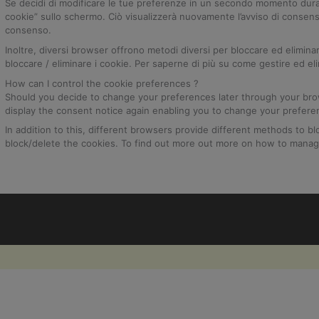
Se decidi di modificare le tue preferenze in un secondo momento durante
cookie” sullo schermo. Ciò visualizzerà nuovamente l’avviso di consen
consenso.
Inoltre, diversi browser offrono metodi diversi per bloccare ed eliminare
bloccare / eliminare i cookie. Per saperne di più su come gestire ed el
How can I control the cookie preferences ?
Should you decide to change your preferences later through your brows
display the consent notice again enabling you to change your prefere
In addition to this, different browsers provide different methods to 
block/delete the cookies. To find out more out more on how to manage