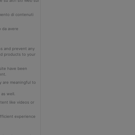
 su altri siti Web sul
mento di contenuti
o da avere
ons and prevent any
dd products to your
bsite have been
ent.
y are meaningful to
as well.
tent like videos or
fficient experience