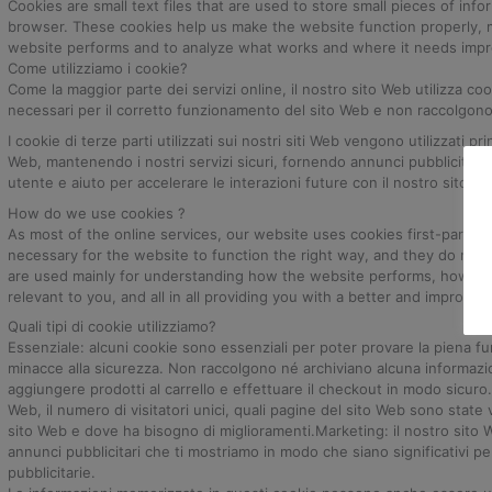
Cookies are small text files that are used to store small pieces of in
browser. These cookies help us make the website function properly,
website performs and to analyze what works and where it needs imp
Come utilizziamo i cookie?
Come la maggior parte dei servizi online, il nostro sito Web utilizza coo
necessari per il corretto funzionamento del sito Web e non raccolgono a
I cookie di terze parti utilizzati sui nostri siti Web vengono utilizzati
Web, mantenendo i nostri servizi sicuri, fornendo annunci pubblicitari 
utente e aiuto per accelerare le interazioni future con il nostro sito W
How do we use cookies ?
As most of the online services, our website uses cookies first-party a
necessary for the website to function the right way, and they do not c
are used mainly for understanding how the website performs, how you 
relevant to you, and all in all providing you with a better and improv
Quali tipi di cookie utilizziamo?
Essenziale: alcuni cookie sono essenziali per poter provare la piena f
minacce alla sicurezza. Non raccolgono né archiviano alcuna informaz
aggiungere prodotti al carrello e effettuare il checkout in modo sicuro
Web, il numero di visitatori unici, quali pagine del sito Web sono state vi
sito Web e dove ha bisogno di miglioramenti.Marketing: il nostro sito W
annunci pubblicitari che ti mostriamo in modo che siano significativi p
pubblicitarie.