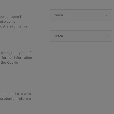
C
ookie, come li
e
ioni e come
r
nostra Informativa
c
a
C
:
e
r
c
 them, the types of
a
 further information
:
 the Cookie
o quando il sito web
za utente migliore e