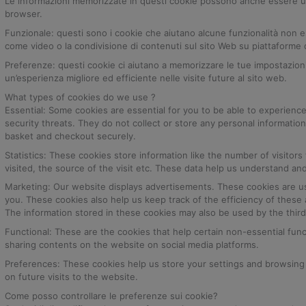
Le informazioni memorizzate in questi cookie possono anche essere utili
browser.
Funzionale: questi sono i cookie che aiutano alcune funzionalità non e
come video o la condivisione di contenuti sul sito Web su piattaforme d
Preferenze: questi cookie ci aiutano a memorizzare le tue impostazion
un’esperienza migliore ed efficiente nelle visite future al sito web.
What types of cookies do we use ?
Essential: Some cookies are essential for you to be able to experience 
security threats. They do not collect or store any personal informatio
basket and checkout securely.
Statistics: These cookies store information like the number of visito
visited, the source of the visit etc. These data help us understand 
Marketing: Our website displays advertisements. These cookies are u
you. These cookies also help us keep track of the efficiency of these
The information stored in these cookies may also be used by the thir
Functional: These are the cookies that help certain non-essential func
sharing contents on the website on social media platforms.
Preferences: These cookies help us store your settings and browsing 
on future visits to the website.
Come posso controllare le preferenze sui cookie?