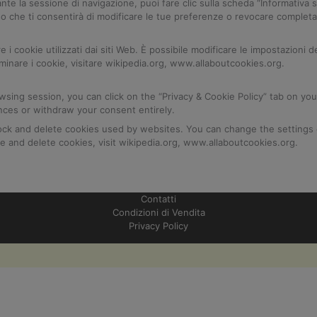
 la sessione di navigazione, puoi fare clic sulla scheda “Informativa su
so che ti consentirà di modificare le tue preferenze o revocare completa
 i cookie utilizzati dai siti Web. È possibile modificare le impostazioni 
iminare i cookie, visitare wikipedia.org, www.allaboutcookies.org.
ing session, you can click on the “Privacy & Cookie Policy” tab on your
nces or withdraw your consent entirely.
block and delete cookies used by websites. You can change the settings
 and delete cookies, visit wikipedia.org, www.allaboutcookies.org.
Contatti
Condizioni di Vendita
Privacy Policy