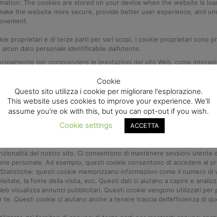
formation. The cookies are stored on your device when the website is lo
 make the website more secure, provide better user experience, and u
rovement.
kie proprietari e di terze parti per vari scopi. I cookie proprietari sono 
lcun dato personale identificabile dall’utente.
 principalmente per comprendere le prestazioni del sito Web, come interagis
pertinenti per te e tutto sommato fornendoti un servizio migliore e migl
eb
Cookie
Questo sito utilizza i cookie per migliorare l'esplorazione.
This website uses cookies to improve your experience. We'll
nd third-party cookies for a number of purposes. The first-party cookie
assume you're ok with this, but you can opt-out if you wish.
ollect any of your personally identifiable data.The third-party cookies
interact with our website, keeping our services secure, providing adv
Cookie settings
ACCETTA
ed user experience and help speed up your future interactions with our w
unzionalità del nostro sito. Ci consentono di mantenere sessioni utente 
ione personale. Ad esempio, questi cookie consentono di accedere al pr
.Statistiche: questi cookie memorizzano informazioni come il numero di vi
sitate, la fonte della visita, ecc. Questi dati ci aiutano a capire e analiz
eb visualizza annunci pubblicitari. Questi cookie vengono utilizzati per 
er te. Questi cookie ci aiutano anche a tenere traccia dell’efficienza di