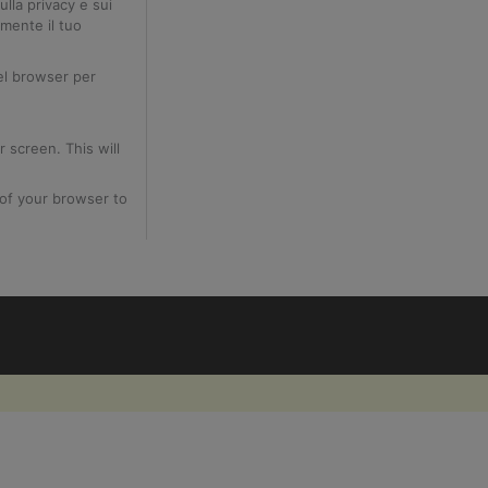
lla privacy e sui
mente il tuo
del browser per
 screen. This will
 of your browser to