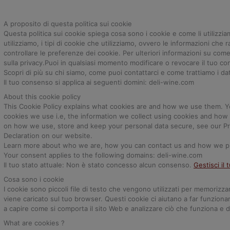
A proposito di questa politica sui cookie
Questa politica sui cookie spiega cosa sono i cookie e come li utilizzi
utilizziamo, i tipi di cookie che utilizziamo, ovvero le informazioni ch
controllare le preferenze dei cookie. Per ulteriori informazioni su come
sulla privacy.Puoi in qualsiasi momento modificare o revocare il tuo co
Scopri di più su chi siamo, come puoi contattarci e come trattiamo i dati
Il tuo consenso si applica ai seguenti domini: deli-wine.com
About this cookie policy
This Cookie Policy explains what cookies are and how we use them. Y
cookies we use i.e, the information we collect using cookies and how 
on how we use, store and keep your personal data secure, see our Pr
Declaration on our website.
Learn more about who we are, how you can contact us and how we proc
Your consent applies to the following domains: deli-wine.com
Il tuo stato attuale: Non è stato concesso alcun consenso.
Gestisci il
Cosa sono i cookie
I cookie sono piccoli file di testo che vengono utilizzati per memorizz
viene caricato sul tuo browser. Questi cookie ci aiutano a far funziona
a capire come si comporta il sito Web e analizzare ciò che funziona e 
What are cookies ?