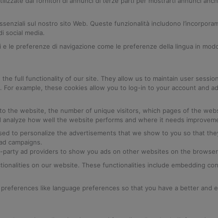
zzate dai fornitori di annunci di terze parti per mostrarti annunci anche
ssenziali sul nostro sito Web. Queste funzionalità includono l’incorpora
i social media.
i e le preferenze di navigazione come le preferenze della lingua in mod
the full functionality of our site. They allow us to maintain user sessi
n. For example, these cookies allow you to log-in to your account and a
rs to the website, the number of unique visitors, which pages of the we
and analyze how well the website performs and where it needs improvem
sed to personalize the advertisements that we show to you so that the
 ad campaigns.
d-party ad providers to show you ads on other websites on the browser 
tionalities on our website. These functionalities include embedding con
preferences like language preferences so that you have a better and e