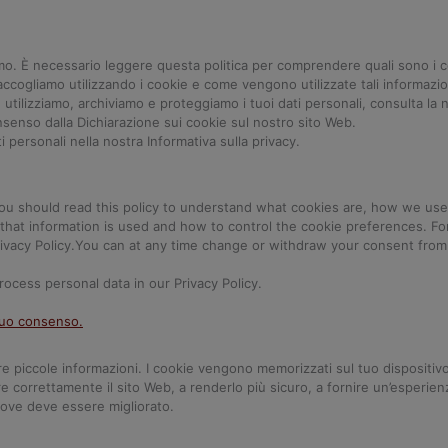
amo. È necessario leggere questa politica per comprendere quali sono i c
e raccogliamo utilizzando i cookie e come vengono utilizzate tali informaz
 utilizziamo, archiviamo e proteggiamo i tuoi dati personali, consulta la 
nsenso dalla Dichiarazione sui cookie sul nostro sito Web.
 personali nella nostra Informativa sulla privacy.
ou should read this policy to understand what cookies are, how we use
that information is used and how to control the cookie preferences. For
ivacy Policy.You can at any time change or withdraw your consent from
ess personal data in our Privacy Policy.
 tuo consenso.
are piccole informazioni. I cookie vengono memorizzati sul tuo dispositiv
re correttamente il sito Web, a renderlo più sicuro, a fornire un’esperien
dove deve essere migliorato.