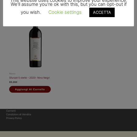
This website uses cookies to improve your experience.
We'll assume you're ok with this, but you can opt-out if
you wish.
Cookie settings
ACCETTA
Rosso
Sfurzat 5 stelle – 2020- Nino Negri
85,00
€
Aggiungi Al Carrello
Contatti
Condizioni di Vendita
Privacy Policy