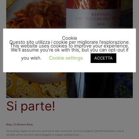
Cookie
Questo sito utilizza i cookie per migliorare l'esplorazione.
This website uses cookies to improve your experience.
We'll assume you're ok with this, but you can opt-out if
you wish.
Cookie settings
ACCETTA
Si parte!
Blog
/ Di
Micaela Rizzo
Primo blog, legato al sito di e-commerce deli-wine.com. Curiosi di sapere, perché l’ennesimo sito di
vendita online sul vino? Allora leggete, e magari commentate …