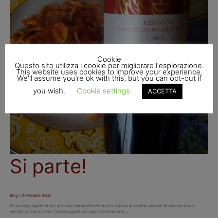
Cookie
Questo sito utilizza i cookie per migliorare l'esplorazione.
This website uses cookies to improve your experience.
We'll assume you're ok with this, but you can opt-out if
you wish.
Cookie settings
ACCETTA
Si parte!
Blog
/ Di
Micaela Rizzo
Primo blog, legato al sito di e-commerce deli-wine.com. Curiosi di sapere, perché l’ennesimo sito di
vendita online sul vino? Allora leggete, e magari commentate …