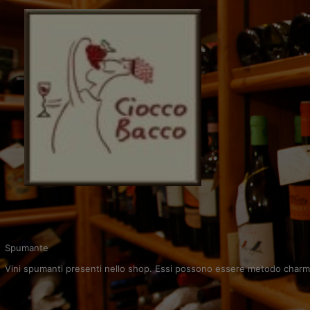
Vai
al
contenuto
Spumante
Vini spumanti presenti nello shop. Essi possono essere metodo charmat o