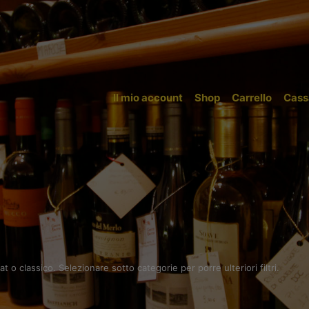
Il mio account
Shop
Carrello
Cass
 classico. Selezionare sotto categorie per porre ulteriori filtri.