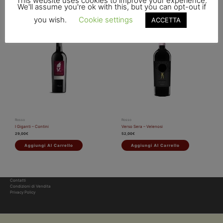
This website uses cookies to improve your experience.
We'll assume you're ok with this, but you can opt-out if
you wish.
Cookie settings
ACCETTA
Rosso
Rosso
I Giganti – Contini
Verso Sera – Velenosi
29,00
€
52,00
€
Aggiungi Al Carrello
Aggiungi Al Carrello
Contatti
Condizioni di Vendita
Privacy Policy