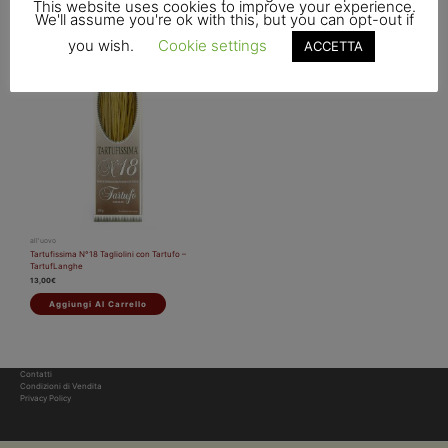
This website uses cookies to improve your experience.
We'll assume you're ok with this, but you can opt-out if
you wish.
Cookie settings
ACCETTA
all'uovo
Tartufissima N°18 Tagliolini con Tartufo –
TartufLanghe
13,00
€
Aggiungi Al Carrello
Contatti
Condizioni di Vendita
Privacy Policy