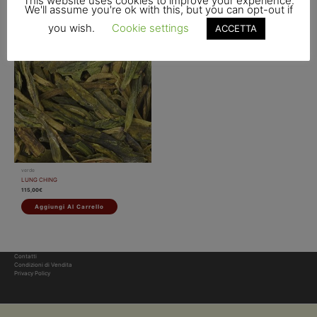
This website uses cookies to improve your experience.
We'll assume you're ok with this, but you can opt-out if
you wish.
Cookie settings
ACCETTA
verde
LUNG CHING
115,00
€
Aggiungi Al Carrello
Contatti
Condizioni di Vendita
Privacy Policy