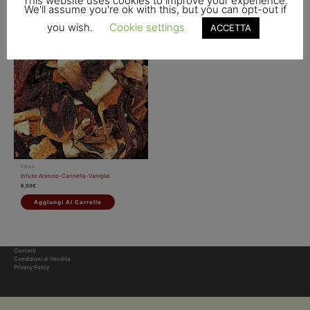
This website uses cookies to improve your experience.
We'll assume you're ok with this, but you can opt-out if
you wish.
Cookie settings
ACCETTA
Infuso
Infuso Arancio-Cannella-Vaniglia
6,50
€
Aggiungi Al Carrello
Contatti
Condizioni di Vendita
Privacy Policy