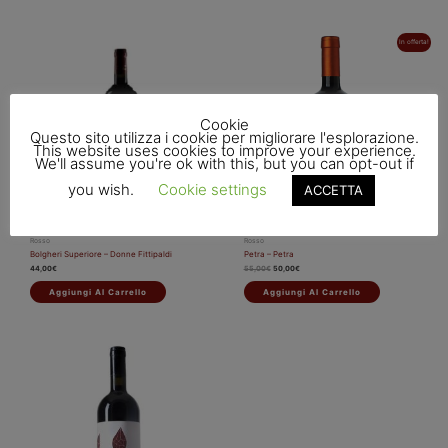
In offerta!
Cookie
Questo sito utilizza i cookie per migliorare l'esplorazione.
This website uses cookies to improve your experience.
We'll assume you're ok with this, but you can opt-out if
you wish.
Cookie settings
ACCETTA
Rosso
Rosso
Bolgheri Superiore – Donne Fittipaldi
Petra – Petra
Il
Il
44,00
€
55,00
€
50,00
€
prezzo
prezzo
originale
attuale
Aggiungi Al Carrello
Aggiungi Al Carrello
era:
è:
55,00€.
50,00€.