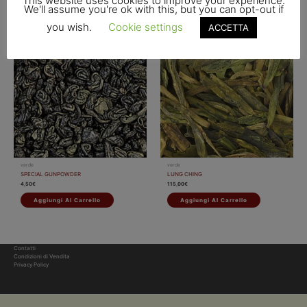
This website uses cookies to improve your experience.
We'll assume you're ok with this, but you can opt-out if
you wish.
Cookie settings
ACCETTA
verde
verde
SPECIAL GUNPOWDER
LUNG CHING
4,50
€
115,00
€
Aggiungi Al Carrello
Aggiungi Al Carrello
Contatti
Condizioni di Vendita
Privacy Policy